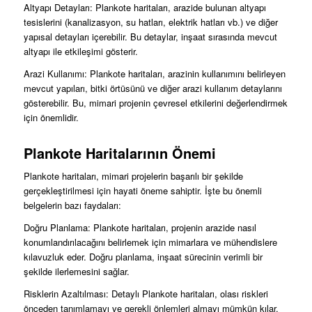
Altyapı Detayları: Plankote haritaları, arazide bulunan altyapı
tesislerini (kanalizasyon, su hatları, elektrik hatları vb.) ve diğer
yapısal detayları içerebilir. Bu detaylar, inşaat sırasında mevcut
altyapı ile etkileşimi gösterir.
Arazi Kullanımı: Plankote haritaları, arazinin kullanımını belirleyen
mevcut yapıları, bitki örtüsünü ve diğer arazi kullanım detaylarını
gösterebilir. Bu, mimari projenin çevresel etkilerini değerlendirmek
için önemlidir.
Plankote Haritalarının Önemi
Plankote haritaları, mimari projelerin başarılı bir şekilde
gerçekleştirilmesi için hayati öneme sahiptir. İşte bu önemli
belgelerin bazı faydaları:
Doğru Planlama: Plankote haritaları, projenin arazide nasıl
konumlandırılacağını belirlemek için mimarlara ve mühendislere
kılavuzluk eder. Doğru planlama, inşaat sürecinin verimli bir
şekilde ilerlemesini sağlar.
Risklerin Azaltılması: Detaylı Plankote haritaları, olası riskleri
önceden tanımlamayı ve gerekli önlemleri almayı mümkün kılar.