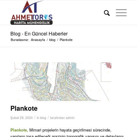
Blog - En Güncel Haberler
Buradasınız:
Anasayfa
/
blog
/
Plankote
Plankote
/
/
Şubat 29, 2024
in
blog
tarafından
admin
Plankote
, Mimari projelerin hayata geçirilmesi sürecinde,
yapıların inşa edileceği arazinin topografik yapısını ve detaylarını