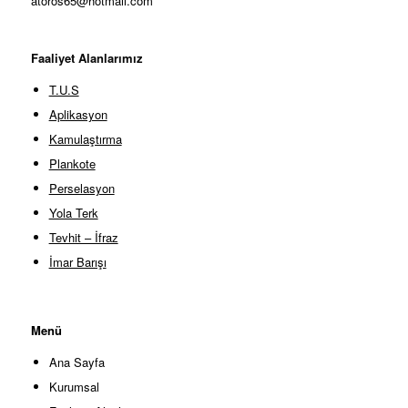
atoros65@hotmail.com
Faaliyet Alanlarımız
T.U.S
Aplikasyon
Kamulaştırma
Plankote
Perselasyon
Yola Terk
Tevhit – İfraz
İmar Barışı
Menü
Ana Sayfa
Kurumsal